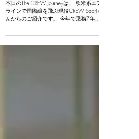
Part 4
本日のThe CREW Journeyは、 欧米系エア
ラインで国際線を飛ぶ現役CREW Saoriさ
んからのご紹介です。 今年で乗務7年目
となる彼女は、 学生時代から海外生活の
経験も多く、英語・中国語も堪能な国際
派CA。 そんな彼女が紹介する" 今まで心
に残った場所...