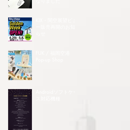
なりました
KIX・関空展望ビュ
ー販売再開のお知
らせ
FUK / 福岡空港
Pop-up Shop
Androidソフトケー
ス対応機種