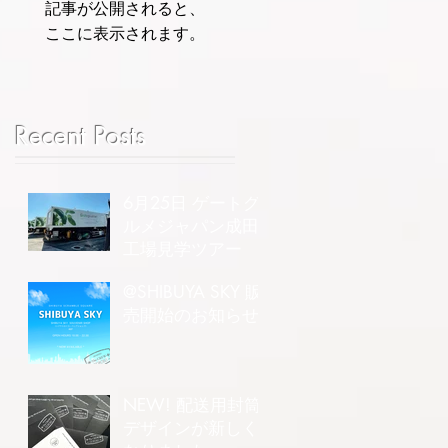
記事が公開されると、
ここに表示されます。
Recent Posts
6月25日 ゲートグ
ルメジャパン成田
工場見学ツアー
@SHIBUYA SKY 販
売開始のお知らせ
NEW! 配送用封筒
デザインが新しく