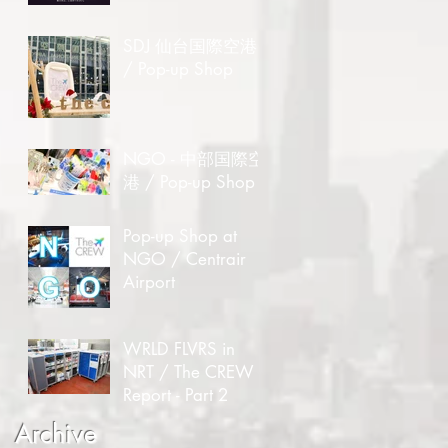
SDJ 仙台国際空港
/ Pop-up Shop
NGO - 中部国際空
港 / Pop-up Shop
Pop-up Shop at
NGO / Centrair
Airport
WRLD FLVRS in
NRT / The CREW
Report - Part 2
Archive