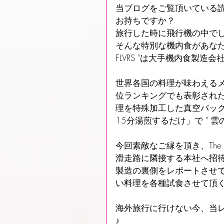
当ブログをご覧頂いている読
お持ちですか？
旅行した時に飛行機の中でし
そんな特別な機内食があなたの
FLVRS "は大手機内食製
世界各国の料理が味わえる
位ランキングでも表彰され
理を特殊加工した真空パッ
15分湯煎するだけ」で " 
今回素敵なご縁を頂き、Th
滑走路に隣接する本社へ招
製造の裏側をレポートさせてい
い料理を各種試食させて頂
海外旅行に行けない今、当
♪