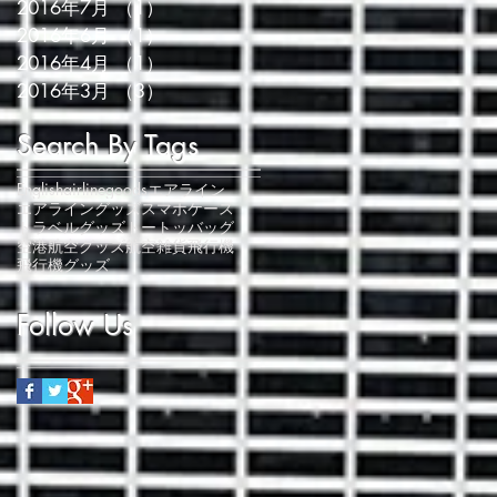
2016年7月
（1）
1件の記事
2016年6月
（1）
1件の記事
2016年4月
（1）
1件の記事
2016年3月
（3）
3件の記事
Search By Tags
English
airlinegoods
エアライン
エアライングッズ
スマホケース
トラベルグッズ
トートッバッグ
空港
航空グッズ
航空雑貨
飛行機
飛行機グッズ
Follow Us