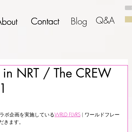
Q&A
Contact
Contact
Contact
Contact
Contact
Blog
About
About
About
About
About
 in NRT / The CREW
 1
とコラボ企画を実施している
WRLD FLVRS
 ( ワールドフレー
ただきます。