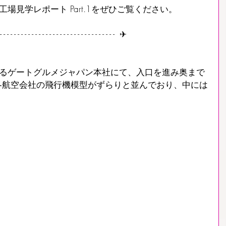
る工場見学レポート Part.1をぜひご覧ください。
- - - - - - - - - - - - - - - - - - - - - - - - - - - - - - - - - -  ✈︎
あるゲートグルメジャパン本社にて、入口を進み奥まで
各航空会社の飛行機模型がずらりと並んでおり、中には