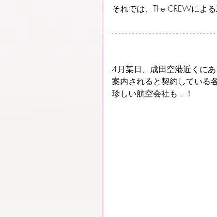
それでは、The CREWによ
- - - - - - - - - - - - - - - - - - - - - - - - - - - - - - 
4月某日、成田空港近くに
案内されると契約している
珍しい航空会社も...！