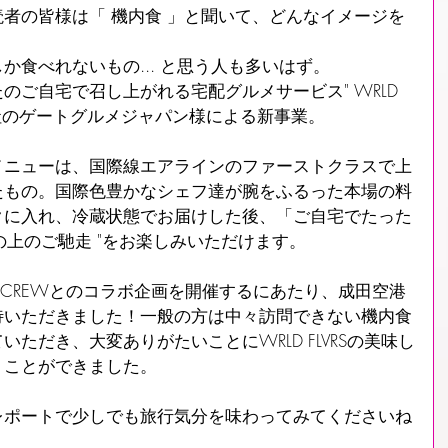
者の皆様は「 機内食 」と聞いて、どんなイメージを
か食べれないもの... と思う人も多いはず。
ご自宅で召し上がれる宅配グルメサービス" WRLD 
造会社のゲートグルメジャパン様による新事業。
メニューは、国際線エアラインのファーストクラスで上
たもの。国際色豊かなシェフ達が腕をふるった本場の料
クに入れ、冷蔵状態でお届けした後、「ご自宅でたった
雲の上のご馳走 "をお楽しみいただけます。
e CREWとのコラボ企画を開催するにあたり、成田空港
待いただきました！一般の方は中々訪問できない機内食
ただき、大変ありがたいことにWRLD FLVRSの美味し
くことができました。
レポートで少しでも旅行気分を味わってみてくださいね