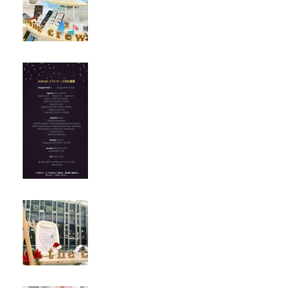
Androidソフトケース対応
機種
SDJ 仙台国際空港 / Pop-up
Shop
NGO - 中部国際空港 / Pop-
up Shop