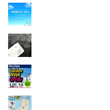
@SHIBUYA SKY 販売開始の
お知らせ
NEW! 配送用封筒デザイン
が新しくなりました
KIX・関空展望ビュー販売
再開のお知らせ
FUK / 福岡空港 Pop-up
Shop