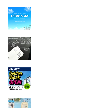
@SHIBUYA SKY 販売開始の
お知らせ
NEW! 配送用封筒デザイン
が新しくなりました
KIX・関空展望ビュー販売
再開のお知らせ
FUK / 福岡空港 Pop-up
Shop