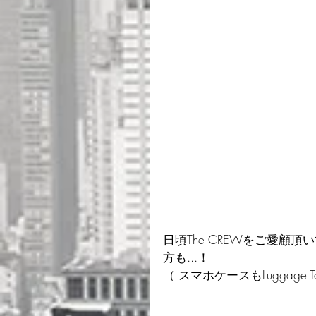
日頃The CREWをご愛
方も...！
（ スマホケースもLuggage 