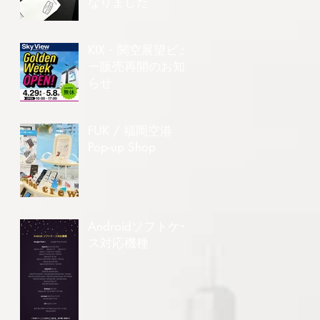
なりました
KIX・関空展望ビュ
ー販売再開のお知
らせ
FUK / 福岡空港
Pop-up Shop
Androidソフトケー
ス対応機種