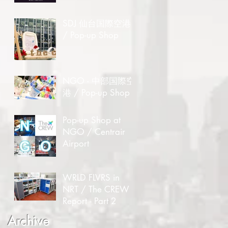
SDJ 仙台国際空港
/ Pop-up Shop
NGO - 中部国際空
港 / Pop-up Shop
Pop-up Shop at
NGO / Centrair
Airport
WRLD FLVRS in
NRT / The CREW
Report - Part 2
Archive