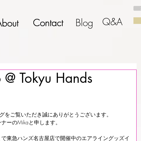
Q&A
Contact
Contact
Contact
Contact
Contact
Blog
About
About
About
About
About
 @ Tokyu Hands
ブログをご覧いただき誠にありがとうございます。
ナーのMikaと申します。
まで東急ハンズ名古屋店で開催中のエアライングッズイ