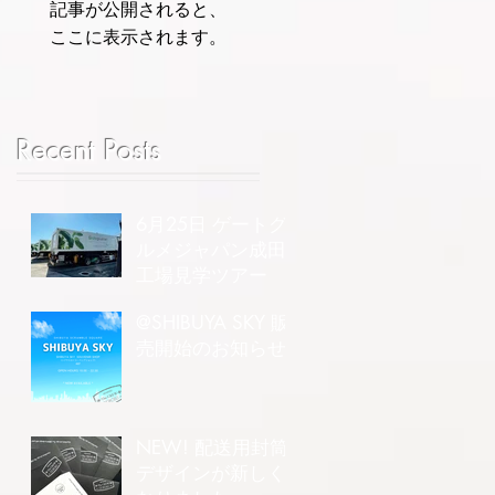
記事が公開されると、
ここに表示されます。
Recent Posts
6月25日 ゲートグ
ルメジャパン成田
工場見学ツアー
@SHIBUYA SKY 販
売開始のお知らせ
NEW! 配送用封筒
デザインが新しく