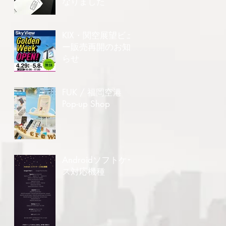
なりました
KIX・関空展望ビュ
ー販売再開のお知
らせ
FUK / 福岡空港
Pop-up Shop
Androidソフトケー
ス対応機種