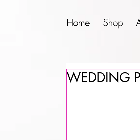
Home
Home
Home
Home
Home
Shop
WEDDING PH