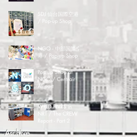
SDJ 仙台国際空港
/ Pop-up Shop
NGO - 中部国際空
港 / Pop-up Shop
Pop-up Shop at
NGO / Centrair
Airport
WRLD FLVRS in
NRT / The CREW
Report - Part 2
Archive