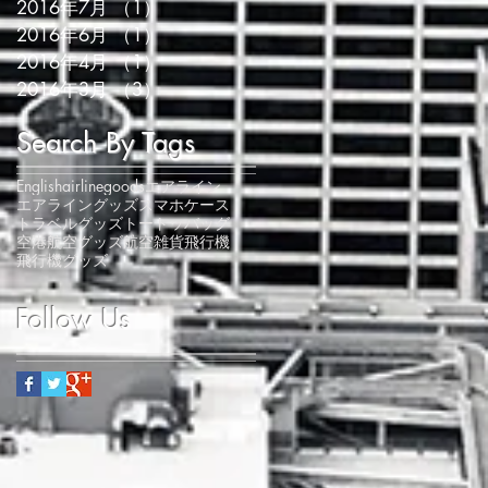
2016年7月
（1）
1件の記事
2016年6月
（1）
1件の記事
2016年4月
（1）
1件の記事
2016年3月
（3）
3件の記事
Search By Tags
English
airlinegoods
エアライン
エアライングッズ
スマホケース
トラベルグッズ
トートッバッグ
空港
航空グッズ
航空雑貨
飛行機
飛行機グッズ
Follow Us