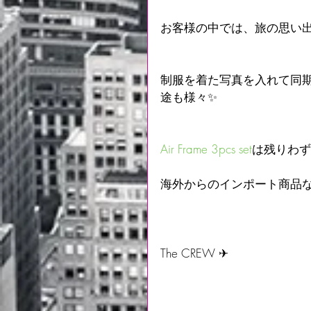
お客様の中では、旅の思い
制服を着た写真を入れて同
途も様々✨
Air Frame 3pcs set
は残りわず
海外からのインポート商品な
The CREW ✈︎