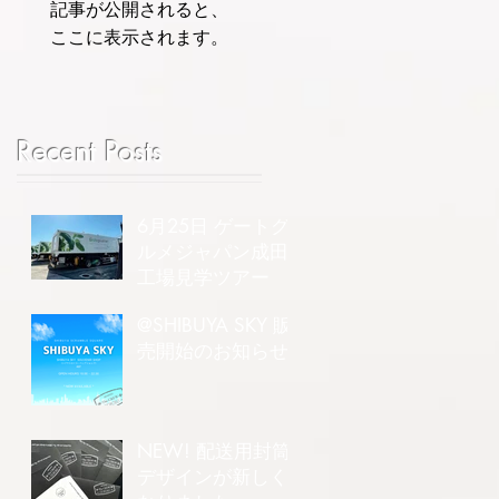
記事が公開されると、
ここに表示されます。
Recent Posts
6月25日 ゲートグ
ルメジャパン成田
工場見学ツアー
@SHIBUYA SKY 販
売開始のお知らせ
NEW! 配送用封筒
デザインが新しく