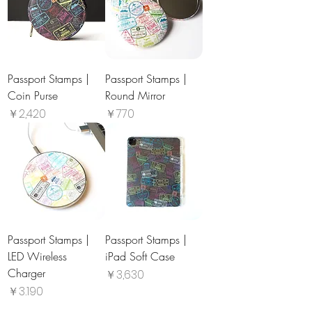
Passport Stamps |
Passport Stamps |
Coin Purse
Round Mirror
価格
価格
￥2,420
￥770
Passport Stamps |
Passport Stamps |
LED Wireless
iPad Soft Case
Charger
価格
￥3,630
価格
￥3,190