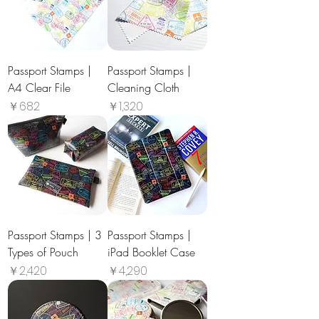
Passport Stamps |
Passport Stamps |
A4 Clear File
Cleaning Cloth
価格
価格
￥682
￥1,320
Passport Stamps | 3
Passport Stamps |
Types of Pouch
iPad Booklet Case
価格
価格
￥2,420
￥4,290