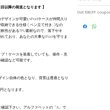
・当ケースの凹凸部
日目以降の発送となります 】
当ショップでは、お
・防塵、耐衝撃、傷
Get 10%OFF coupon 
に再検品を行ってお
ースです。
欠陥が見られない限
デザインが可愛いiPadケースが仲間入り
The CREWでは
ご了承ください。
ilが収納できる仕様 ( ペン立て付き )なの
います。
軟性があるTPU素材なので、落下やキ
※1 カメラ穴の形状
全世界の航空会社に
「返品・返金規約」
イズの為、兼用とし
れており、あなたの大事なiPadを守りま
事前に info@the
きのお届け先住所入
【第1世代】iPad Pro
The CREWより1
らご覧いただけます
【第3世代】iPad Pro 
iPad Pro2020年モ
◉ クーポン発行から
イプ！ケースを装着していても、操作・充
iPad Pro 12.9
の確認など可能です。
で兼用としてもご利
① メールにてお勤め
りますが、カメラの
前・電話番号（任意
※ ご注文の機種が
ザイン自体の色となり、背景は透過となり
② 24時間以内に、T
金は承りませんので
コードをお送りいた
550円となります。
③ アイテムをご選
ドを入力 」の枠に
をご確認下さい。アルファベットの「A」で
④ 「レジへ進む」