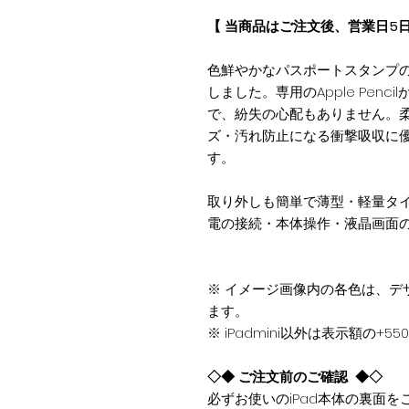
【 当商品はご注文後、営業日5
色鮮やかなパスポートスタンプの
しました。専用のApple Penc
で、紛失の心配もありません。柔
ズ・汚れ防止になる衝撃吸収に優
す。
取り外しも簡単で薄型・軽量タ
電の接続・本体操作・液晶画面
※ イメージ画像内の各色は、デ
ます。
※ iPadmini以外は表示額の+
◇◆ ご注文前のご確認 ◆◇
必ずお使いのiPad本体の裏面