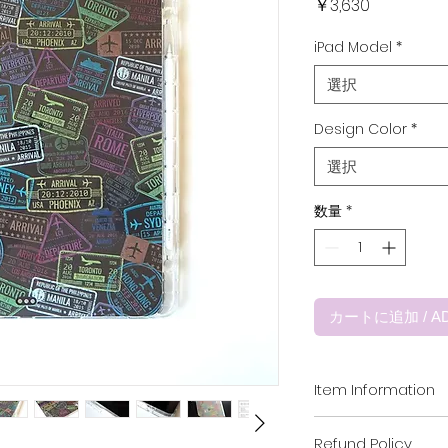
価
￥3,630
格
iPad Model
*
選択
Design Color
*
選択
数量
*
カートに追加 / AD
Item Information
本体：高品質ソフトT
Refund Policy