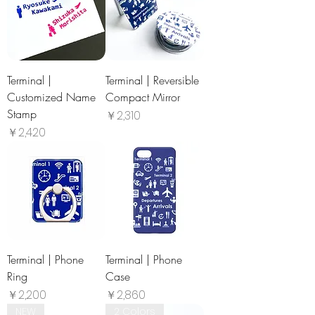
Terminal |
Terminal | Reversible
Customized Name
Compact Mirror
Stamp
価格
￥2,310
価格
￥2,420
Terminal | Phone
Terminal | Phone
Ring
Case
価格
価格
￥2,200
￥2,860
NEW
2 Colors