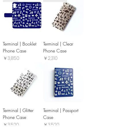
Terminal | Booklet
Terminal | Clear
Phone Case
Phone Case
価格
価格
￥3,850
￥2,310
Terminal | Glitter
Terminal | Passport
Phone Case
Case
価格
価格
￥3,520
￥3,520