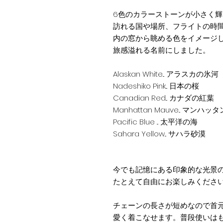
6色のカラーストーンが小さく
訪れる国や場所、フライトの時
内の窓から眺める色をイメージした" 
旅感溢れる名前にしました。
Alaskan White... アラスカの氷河
Nadeshiko Pink... 日本の桜
Canadian Red... カナダの紅葉
Manhattan Mauve... マンハ
Pacific Blue ... 太平洋の海
Sahara Yellow... サハラ砂漠
今でも記憶にある印象的な光景
たとえて自由にお楽しみくださ
チェーンの長さが短めなので首
愛く着こなせます。普段使いは