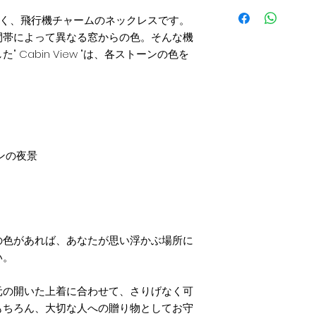
ー
The CREWでは
ご了承ください。
生産国：［石］オー
います。
輝く、飛行機チャームのネックレスです。
「返品・返金規約」
全世界の航空会社に
間帯によって異なる窓からの色。そんな機
きのお届け先住所入
・体質によってかゆ
事前に info@the
らご覧いただけます
Cabin View "は、各ストーンの色を
す。皮膚に異常を感
The CREWより1
皮膚専門医にご相談
・力仕事や激しいス
◉ クーポン発行から
の世話をする時など
ますので、着用しな
① メールにてお勤め
・高温になる場所（
前・電話番号（任意
ど）でのご使用は、
ッタンの夜景
で、着用を避けてく
② 24時間以内に、T
・金属製アクセサリ
コードをお送りいた
あります。
お子様や幼児が誤っ
③ アイテムをご選
用・保管の際は厳重
ドを入力 」の枠に
・アクセサリーは衝
の色があれば、あなたが思い浮かぶ場所に
りしないようにご注
④ 「レジへ進む」
い。
ては洋服の繊維やペ
用されます。
など思わぬ危害が生
元の開いた上着に合わせて、さりげなく可
にはご注意ください
※1 １つのコードに
もちろん、大切な人への贈り物としてお守
・金属や染色した素
※2 クーポンのご利