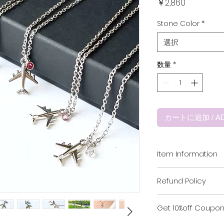
価
￥2,860
格
Stone Color
*
選択
数量
*
カートに追加 / AD
Item Information
[ サイズ ]
Refund Policy
飛行機 : 縦1.7 cm
チェーン長さ : 44c
当ショップでは、お
素材 : 亜鉛合金
Get 10%off Coupon 
に再検品を行ってお
ストーン素材：［フレ
欠陥が見られない限