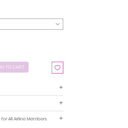
D TO CART
 横1.6 cm
m
客様にご満足いただけるよう納品時
for All Airline Members
ります。お手元に届いた際、商品に
ーム］真鍮 [ 石 ] スワロフスキ
り、返品はお断りしておりますので