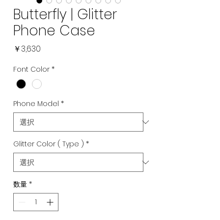
Butterfly | Glitter
Phone Case
価
￥3,630
格
Font Color
*
Phone Model
*
Glitter Color ( Type )
*
数量
*