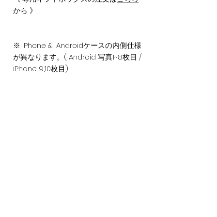
から 》
※ iPhone & Androidケースの内側仕様
が異なります。( Android 写真1~8枚目 /
iPhone 9,10枚目)
※ iPhone XR, XS Max, 16 ~ 11 & Plus
Series, Android対応ケースは+550円と
なりますのでご了承ください。( miniを
除く )
Item Information
手帳部分：ポリウレタン樹脂（PU）/ 合皮
Refund Policy
スマホ本体はめ込み部分：ポリカーボネ
ート樹脂（プラスティック）
当ショップでは、お客様にご満足いただ
留め具部分：マグネット磁石
Get 10%OFF coupon for All
けるよう納品時に再検品を行っておりま
Airline Members
す。お手元に届いた際、商品に欠陥が見
※ ケースにはカード用ポケット3つ・裏ポ