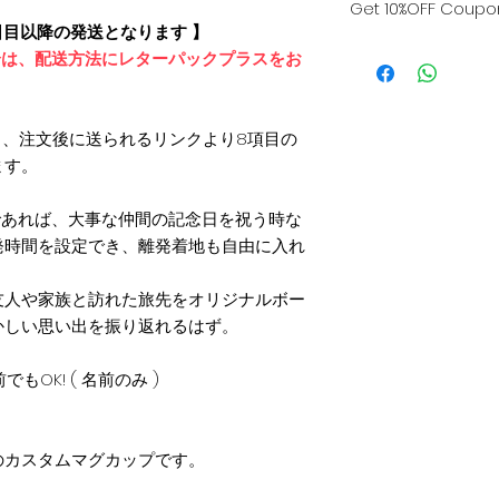
Get 10%OFF Coupon 
す。
納品時に再検品を
日目以降の発送となります 】
た際、商品に欠陥
The CREWで
合は、配送方法にレターパックプラスをお
《 ご注文方法 》
りしておりますの
援しています。
全世界の航空会社
⑴ ご希望のマグカ
「返品・返金規約
方は、事前に info
し、注文後に送られるリンクより8項目の
にThe CREW
入手続きのお届け
だければ、The C
ます。
リンクをお送りい
るアイコンからご
を発行致します。
であれば、大事な仲間の記念日を祝う時な
⑵ フォーム提出
◉ クーポン発行か
発時間を設定でき、離発着地も自由に入れ
す。
① メールにてお
友人や家族と訪れた旅先をオリジナルボー
※ 実際に印刷さ
のお名前・電話番
かしい思い出を振り返れるはず。
なる場合がありま
い。
※ 電子レンジ、
でもOK! ( 名前のみ )
のでご了承くださ
② 24時間以内に、
ポンコードをお送
のカスタムマグカップです。
③ アイテムをご