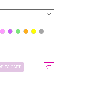
D TO CART
m / 高さ90mm
[ Light Blue ]になりま
お客様にご満足いただけるよう