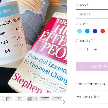
CLASS
*
Select
Color
*
Quantity
*
カートに追加 / AD
Item Information
素材 : 陶器100%
Refund Policy
サイズ : 直径78m
※ 写真のマグカップは、
当ショップでは、