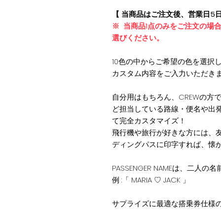
【 当商品はご注文後、営業日5
※ 当商品1点のみをご注文の場
選びください。
10色の中からご希望の色を選択
カスタム内容をご入力いただき
自分用はもちろん、CREWの方
ど担当している路線・便名や出
て完全カスタマイズ！
飛行機や旅行が好きな方には、
ディングパスに印字すれば、懐
PASSENGER NAMEは、二人の名前
例 :「 MARIA ♡ JACK 」
サプライズに最適な搭乗券仕様