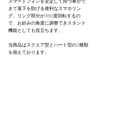
スマートフォンを安定して持つ事がで
きて落下を防げる便利なスマホリン
グ。リング部分が360度回転するの
で、お好みの角度に調整できスタンド
機能としても役立ちます。
当商品はスクエア型とハート型の2種類
を揃えております。
Item Information
[ 本体サイズ ]
Refund Policy
スクエア型 / 横 38.5mm | 縦 48.5mm
ハート型 / 横 45mm | 縦 42mm
当ショップでは、お客様にご満足いただ
Get 10%off Coupon for All Airline
けるよう納品時に再検品を行っておりま
【 素材 】
Members
す。お手元に届いた際、商品に欠陥が見
本体：ポリカーボネイト, 両面接着シート
られない限り、返品はお断りしておりま
リング部：亜鉛合金, メッキ処理
The CREWでは、エアラインで活躍する
すのでご了承ください。