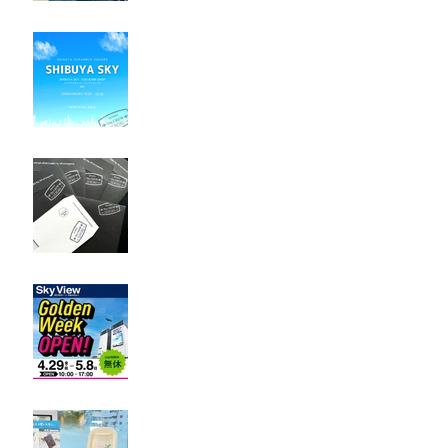
@SHIBUYA SKY 販売開始の
お知らせ
NEW! 配送用封筒デザイン
が新しくなりました
KIX・関空展望ビュー販売
再開のお知らせ
FUK / 福岡空港 Pop-up
Shop